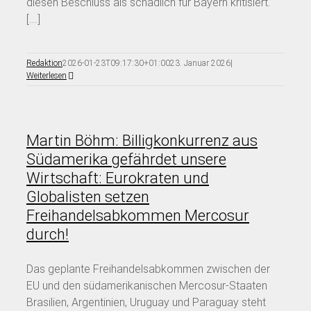
diesen Beschluss als schädlich für Bayern kritisiert.
[...]
Redaktion
2026-01-23T09:17:30+01:00
23. Januar 2026
|
Weiterlesen
Martin Böhm: Billigkonkurrenz aus
Südamerika gefährdet unsere
Wirtschaft: Eurokraten und
Globalisten setzen
Freihandelsabkommen Mercosur
durch!
Das geplante Freihandelsabkommen zwischen der
EU und den südamerikanischen Mercosur-Staaten
Brasilien, Argentinien, Uruguay und Paraguay steht