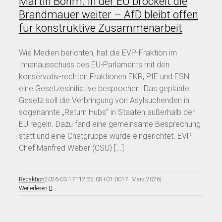
Martin Böhm: In der EU bröckelt die
Brandmauer weiter – AfD bleibt offen
für konstruktive Zusammenarbeit
Wie Medien berichten, hat die EVP-Fraktion im
Innenausschuss des EU-Parlaments mit den
konservativ-rechten Fraktionen EKR, PfE und ESN
eine Gesetzesinitiative besprochen. Das geplante
Gesetz soll die Verbringung von Asylsuchenden in
sogenannte „Return Hubs“ in Staaten außerhalb der
EU regeln. Dazu fand eine gemeinsame Besprechung
statt und eine Chatgruppe wurde eingerichtet. EVP-
Chef Manfred Weber (CSU) [...]
Redaktion
2026-03-17T12:22:08+01:00
17. März 2026
|
Weiterlesen