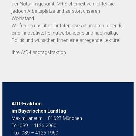
der Natur insgesamt. Mit Sicherheit vernichtet sie
jedoch Arbeitsplätze und zerstört unseren
Wohlstand.
Wir freuen uns über Ihr Interesse an unseren Ideen für
eine innovative, heimatverbundene und nachhaltige
Politik und wünschen Ihnen eine anregende Lektüre!
Ihre AfD-Landtagsfraktion
AfD-Fraktion
im Bayerischen Landtag
Maximilianeum – 81627 München
Tel: 089 – 4126 2960
Fax: 089 – 4126 1960