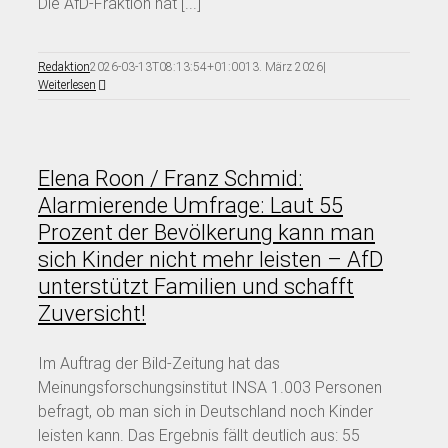
Die AfD-Fraktion hat [...]
Redaktion
2026-03-13T08:13:54+01:00
13. März 2026
|
Weiterlesen
Elena Roon / Franz Schmid:
Alarmierende Umfrage: Laut 55
Prozent der Bevölkerung kann man
sich Kinder nicht mehr leisten – AfD
unterstützt Familien und schafft
Zuversicht!
Im Auftrag der Bild-Zeitung hat das
Meinungsforschungsinstitut INSA 1.003 Personen
befragt, ob man sich in Deutschland noch Kinder
leisten kann. Das Ergebnis fällt deutlich aus: 55