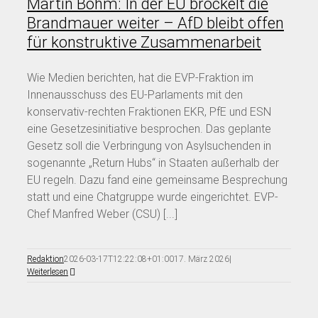
Martin Böhm: In der EU bröckelt die
Brandmauer weiter – AfD bleibt offen
für konstruktive Zusammenarbeit
Wie Medien berichten, hat die EVP-Fraktion im
Innenausschuss des EU-Parlaments mit den
konservativ-rechten Fraktionen EKR, PfE und ESN
eine Gesetzesinitiative besprochen. Das geplante
Gesetz soll die Verbringung von Asylsuchenden in
sogenannte „Return Hubs“ in Staaten außerhalb der
EU regeln. Dazu fand eine gemeinsame Besprechung
statt und eine Chatgruppe wurde eingerichtet. EVP-
Chef Manfred Weber (CSU) [...]
Redaktion
2026-03-17T12:22:08+01:00
17. März 2026
|
Weiterlesen