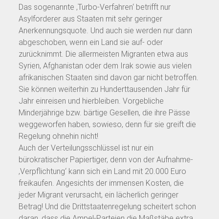
Das sogenannte ‚Turbo-Verfahren‘ betrifft nur
Asylforderer aus Staaten mit sehr geringer
Anerkennungsquote. Und auch sie werden nur dann
abgeschoben, wenn ein Land sie auf- oder
zurücknimmt. Die allermeisten Migranten etwa aus
Syrien, Afghanistan oder dem Irak sowie aus vielen
afrikanischen Staaten sind davon gar nicht betroffen.
Sie können weiterhin zu Hunderttausenden Jahr für
Jahr einreisen und hierbleiben. Vorgebliche
Minderjährige bzw. bärtige Gesellen, die ihre Pässe
weggeworfen haben, sowieso, denn für sie greift die
Regelung ohnehin nicht!
Auch der Verteilungsschlüssel ist nur ein
bürokratischer Papiertiger, denn von der Aufnahme-
‚Verpflichtung‘ kann sich ein Land mit 20.000 Euro
freikaufen. Angesichts der immensen Kosten, die
jeder Migrant verursacht, ein lächerlich geringer
Betrag! Und die Drittstaatenregelung scheitert schon
daran, dass die Ampel-Parteien die Maßstäbe extra