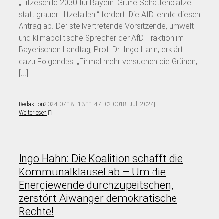
„Hitzeschild 2030 für Bayern: Grüne Schattenplätze
statt grauer Hitzefallen!“ fordert. Die AfD lehnte diesen
Antrag ab. Der stellvertretende Vorsitzende, umwelt-
und klimapolitische Sprecher der AfD-Fraktion im
Bayerischen Landtag, Prof. Dr. Ingo Hahn, erklärt
dazu Folgendes: „Einmal mehr versuchen die Grünen,
[...]
Redaktion
2024-07-18T13:11:47+02:00
18. Juli 2024
|
Weiterlesen
Ingo Hahn: Die Koalition schafft die
Kommunalklausel ab – Um die
Energiewende durchzupeitschen,
zerstört Aiwanger demokratische
Rechte!