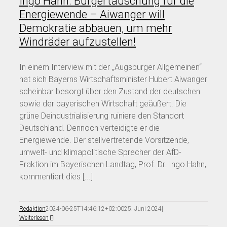
Ingo Hahn: Bürgertäuschung für die
Energiewende – Aiwanger will
Demokratie abbauen, um mehr
Windräder aufzustellen!
In einem Interview mit der „Augsburger Allgemeinen“
hat sich Bayerns Wirtschaftsminister Hubert Aiwanger
scheinbar besorgt über den Zustand der deutschen
sowie der bayerischen Wirtschaft geäußert. Die
grüne Deindustrialisierung ruiniere den Standort
Deutschland. Dennoch verteidigte er die
Energiewende. Der stellvertretende Vorsitzende,
umwelt- und klimapolitische Sprecher der AfD-
Fraktion im Bayerischen Landtag, Prof. Dr. Ingo Hahn,
kommentiert dies [...]
Redaktion
2024-06-25T14:46:12+02:00
25. Juni 2024
|
Weiterlesen