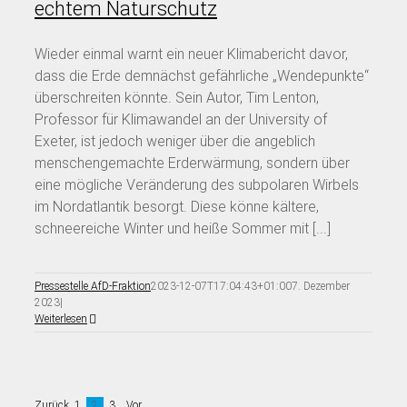
echtem Naturschutz
Wieder einmal warnt ein neuer Klimabericht davor,
dass die Erde demnächst gefährliche „Wendepunkte“
überschreiten könnte. Sein Autor, Tim Lenton,
Professor für Klimawandel an der University of
Exeter, ist jedoch weniger über die angeblich
menschengemachte Erderwärmung, sondern über
eine mögliche Veränderung des subpolaren Wirbels
im Nordatlantik besorgt. Diese könne kältere,
schneereiche Winter und heiße Sommer mit [...]
Pressestelle AfD-Fraktion
2023-12-07T17:04:43+01:00
7. Dezember
2023
|
Weiterlesen
Zurück
1
2
3
Vor