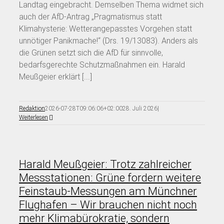
Landtag eingebracht. Demselben Thema widmet sich
auch der AfD-Antrag „Pragmatismus statt
Klimahysterie: Wetterangepasstes Vorgehen statt
unnötiger Panikmache!“ (Drs. 19/13083). Anders als
die Grünen setzt sich die AfD für sinnvolle,
bedarfsgerechte Schutzmaßnahmen ein. Harald
Meußgeier erklärt [...]
Redaktion
2026-07-28T09:06:06+02:00
28. Juli 2026
|
Weiterlesen
Harald Meußgeier: Trotz zahlreicher
Messstationen: Grüne fordern weitere
Feinstaub-Messungen am Münchner
Flughafen – Wir brauchen nicht noch
mehr Klimabürokratie, sondern