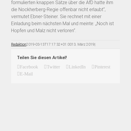
formulierten knappen Sätze über die AfD hatte ihm
die Nockherberg-Regie offenbar nicht erlaubt“,
vermutet Ebner-Steiner. Sie rechnet mit einer
Einladung beim nächsten Mal und meinte: „Noch ist
Hopfen und Malz nicht verloren“.
Redaktion
2019-03-13T17:17:32+01:00
13. März 2019
|
Teilen Sie diesen Artikel!
Facebook
Twitter
LinkedIn
Pinterest
E-Mail