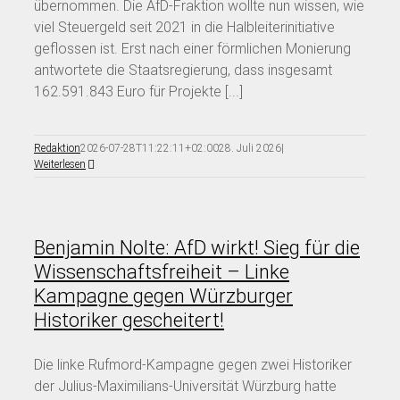
übernommen. Die AfD-Fraktion wollte nun wissen, wie
viel Steuergeld seit 2021 in die Halbleiterinitiative
geflossen ist. Erst nach einer förmlichen Monierung
antwortete die Staatsregierung, dass insgesamt
162.591.843 Euro für Projekte [...]
Redaktion
2026-07-28T11:22:11+02:00
28. Juli 2026
|
Weiterlesen
Benjamin Nolte: AfD wirkt! Sieg für die
Wissenschaftsfreiheit – Linke
Kampagne gegen Würzburger
Historiker gescheitert!
Die linke Rufmord-Kampagne gegen zwei Historiker
der Julius-Maximilians-Universität Würzburg hatte