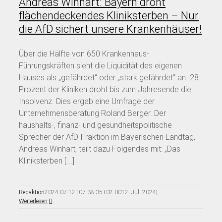
Andreas Winhart: Bayern droht
flächendeckendes Kliniksterben – Nur
die AfD sichert unsere Krankenhäuser!
Über die Hälfte von 650 Krankenhaus-
Führungskräften sieht die Liquidität des eigenen
Hauses als „gefährdet“ oder „stark gefährdet“ an. 28
Prozent der Kliniken droht bis zum Jahresende die
Insolvenz. Dies ergab eine Umfrage der
Unternehmensberatung Roland Berger. Der
haushalts-, finanz- und gesundheitspolitische
Sprecher der AfD-Fraktion im Bayerischen Landtag,
Andreas Winhart, teilt dazu Folgendes mit: „Das
Kliniksterben [...]
Redaktion
2024-07-12T07:38:35+02:00
12. Juli 2024
|
Weiterlesen