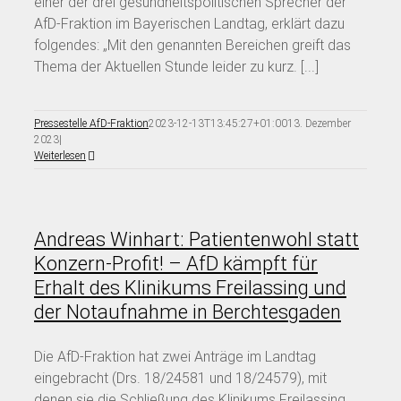
einer der drei gesundheitspolitischen Sprecher der
AfD-Fraktion im Bayerischen Landtag, erklärt dazu
folgendes: „Mit den genannten Bereichen greift das
Thema der Aktuellen Stunde leider zu kurz. [...]
Pressestelle AfD-Fraktion
2023-12-13T13:45:27+01:00
13. Dezember
2023
|
Weiterlesen
Andreas Winhart: Patientenwohl statt
Konzern-Profit! – AfD kämpft für
Erhalt des Klinikums Freilassing und
der Notaufnahme in Berchtesgaden
Die AfD-Fraktion hat zwei Anträge im Landtag
eingebracht (Drs. 18/24581 und 18/24579), mit
denen sie die Schließung des Klinikums Freilassing