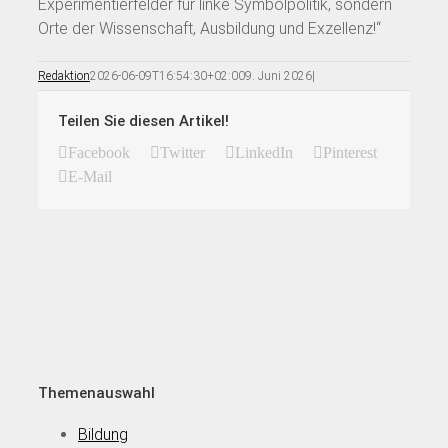
Experimentierfelder für linke Symbolpolitik, sondern
Orte der Wissenschaft, Ausbildung und Exzellenz!“
Redaktion
2026-06-09T16:54:30+02:00
9. Juni 2026
|
Teilen Sie diesen Artikel!
Facebook
Twitter
LinkedIn
Pinterest
E-Mail
Themenauswahl
Bildung