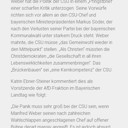
Weber hat die Politik der CSU in einem „Pfingstbrief“
einer scharfen Kritik unterzogen. Seine Vorwürfe
richten sich vor allem an den CSU-Chef und
bayerischen Ministerpräsidenten Markus Söder, der
nach den Verlusten seiner Partei bei der bayerischen
Kommunalwahl unter starkem Druck steht. Weber
mahnte, die CSU müsse „das Gemeinwohl wieder in
den Mittelpunkt“ stellen. „Als Christen“ müssten die
Christdemokraten „die Gesellschaft in all ihren
Lebenswirklichkeiten zusammenbringen“. Das
„Brückenbauen“ sei „eine Kernkompetenz“ der CSU.
Katrin Ebner-Steiner kommentiert dies als
Vorsitzende der AfD-Fraktion im Bayerischen
Landtag wie folgt:
„Die Panik muss sehr groß bei der CSU sein, wenn
Manfred Weber seinen nach zahlreichen
Wahlschlappen angeschlagenen Chef auf offener
Bühne derart massiv angreift. Es ist jedoch absurd,