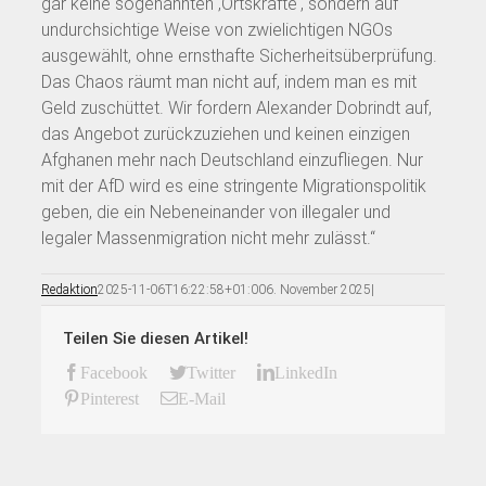
gar keine sogenannten ‚Ortskräfte‘, sondern auf
undurchsichtige Weise von zwielichtigen NGOs
ausgewählt, ohne ernsthafte Sicherheitsüberprüfung.
Das Chaos räumt man nicht auf, indem man es mit
Geld zuschüttet. Wir fordern Alexander Dobrindt auf,
das Angebot zurückzuziehen und keinen einzigen
Afghanen mehr nach Deutschland einzufliegen. Nur
mit der AfD wird es eine stringente Migrationspolitik
geben, die ein Nebeneinander von illegaler und
legaler Massenmigration nicht mehr zulässt.“
Redaktion
2025-11-06T16:22:58+01:00
6. November 2025
|
Teilen Sie diesen Artikel!
Facebook
Twitter
LinkedIn
Pinterest
E-Mail