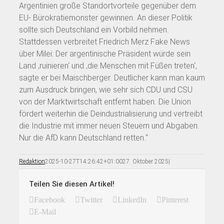
Argentinien große Standortvorteile gegenüber dem
EU- Bürokratiemonster gewinnen. An dieser Politik
sollte sich Deutschland ein Vorbild nehmen.
Stattdessen verbreitet Friedrich Merz Fake News
über Milei: Der argentinische Präsident würde sein
Land ‚ruinieren‘ und ‚die Menschen mit Füßen treten‘,
sagte er bei Maischberger. Deutlicher kann man kaum
zum Ausdruck bringen, wie sehr sich CDU und CSU
von der Marktwirtschaft entfernt haben. Die Union
fördert weiterhin die Deindustrialisierung und vertreibt
die Industrie mit immer neuen Steuern und Abgaben.
Nur die AfD kann Deutschland retten.“
Redaktion
2025-10-27T14:26:42+01:00
27. Oktober 2025
|
Teilen Sie diesen Artikel!
Facebook
Twitter
LinkedIn
Pinterest
E-Mail