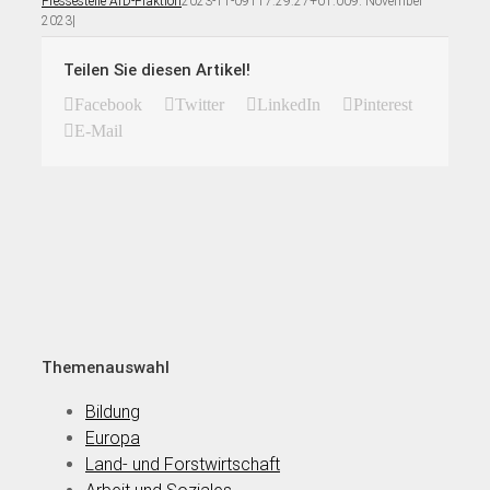
Pressestelle AfD-Fraktion
2023-11-09T17:29:27+01:00
9. November
2023
|
Teilen Sie diesen Artikel!
Facebook
Twitter
LinkedIn
Pinterest
E-Mail
Themenauswahl
Bildung
Europa
Land- und Forstwirtschaft