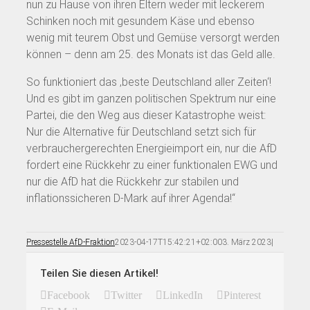
nun zu Hause von ihren Eltern weder mit leckerem
Schinken noch mit gesundem Käse und ebenso
wenig mit teurem Obst und Gemüse versorgt werden
können – denn am 25. des Monats ist das Geld alle.
So funktioniert das ‚beste Deutschland aller Zeiten‘!
Und es gibt im ganzen politischen Spektrum nur eine
Partei, die den Weg aus dieser Katastrophe weist:
Nur die Alternative für Deutschland setzt sich für
verbrauchergerechten Energieimport ein, nur die AfD
fordert eine Rückkehr zu einer funktionalen EWG und
nur die AfD hat die Rückkehr zur stabilen und
inflationssicheren D-Mark auf ihrer Agenda!“
Pressestelle AfD-Fraktion
2023-04-17T15:42:21+02:00
3. März 2023
|
Teilen Sie diesen Artikel!
Facebook
Twitter
LinkedIn
Pinterest