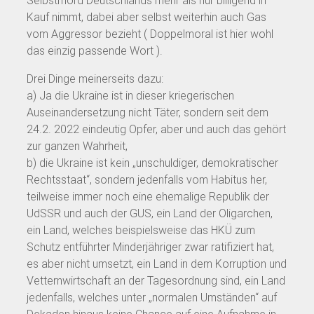
Selbstmord Deutschlands mehr als nur billigend in
Kauf nimmt, dabei aber selbst weiterhin auch Gas
vom Aggressor bezieht ( Doppelmoral ist hier wohl
das einzig passende Wort ).
Drei Dinge meinerseits dazu:
a) Ja die Ukraine ist in dieser kriegerischen
Auseinandersetzung nicht Täter, sondern seit dem
24.2. 2022 eindeutig Opfer, aber und auch das gehört
zur ganzen Wahrheit,
b) die Ukraine ist kein „unschuldiger, demokratischer
Rechtsstaat“, sondern jedenfalls vom Habitus her,
teilweise immer noch eine ehemalige Republik der
UdSSR und auch der GUS, ein Land der Oligarchen,
ein Land, welches beispielsweise das HKÜ zum
Schutz entführter Minderjähriger zwar ratifiziert hat,
es aber nicht umsetzt, ein Land in dem Korruption und
Vetternwirtschaft an der Tagesordnung sind, ein Land
jedenfalls, welches unter „normalen Umständen“ auf