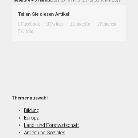
Pressestelle AfD-Fraktion
2022-05-19T14:01:23+02:00
19. Mai 2022
|
Teilen Sie diesen Artikel!
Facebook
Twitter
LinkedIn
Pinterest
E-Mail
Themenauswahl
Bildung
Europa
Land- und Forstwirtschaft
Arbeit und Soziales