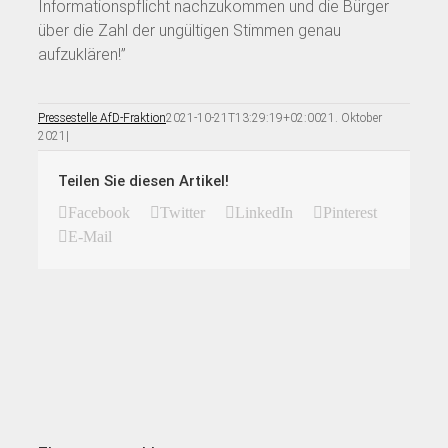
Informationspflicht nachzukommen und die Bürger
über die Zahl der ungültigen Stimmen genau
aufzuklären!”
Pressestelle AfD-Fraktion
2021-10-21T13:29:19+02:00
21. Oktober
2021
|
Teilen Sie diesen Artikel!
Facebook
Twitter
LinkedIn
Pinterest
E-Mail