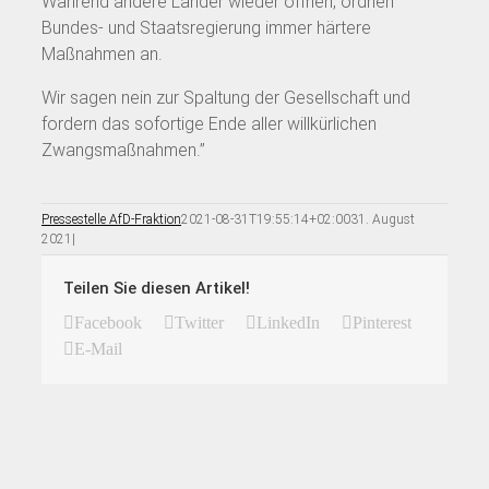
Während andere Länder wieder öffnen, ordnen
Bundes- und Staatsregierung immer härtere
Maßnahmen an.
Wir sagen nein zur Spaltung der Gesellschaft und
fordern das sofortige Ende aller willkürlichen
Zwangsmaßnahmen.”
Pressestelle AfD-Fraktion
2021-08-31T19:55:14+02:00
31. August
2021
|
Teilen Sie diesen Artikel!
Facebook
Twitter
LinkedIn
Pinterest
E-Mail