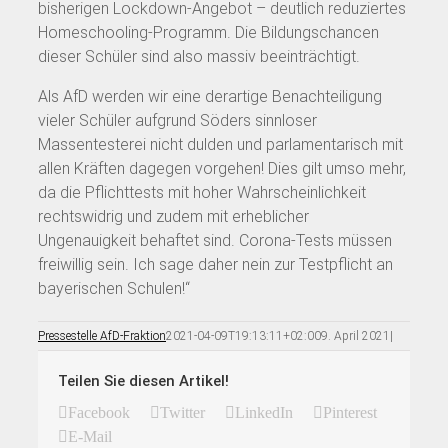
bisherigen Lockdown-Angebot – deutlich reduziertes
Homeschooling-Programm. Die Bildungschancen
dieser Schüler sind also massiv beeinträchtigt.
Als AfD werden wir eine derartige Benachteiligung
vieler Schüler aufgrund Söders sinnloser
Massentesterei nicht dulden und parlamentarisch mit
allen Kräften dagegen vorgehen! Dies gilt umso mehr,
da die Pflichttests mit hoher Wahrscheinlichkeit
rechtswidrig und zudem mit erheblicher
Ungenauigkeit behaftet sind. Corona-Tests müssen
freiwillig sein. Ich sage daher nein zur Testpflicht an
bayerischen Schulen!“
Pressestelle AfD-Fraktion
2021-04-09T19:13:11+02:00
9. April 2021
|
Teilen Sie diesen Artikel!
Facebook
Twitter
LinkedIn
Pinterest
E-Mail