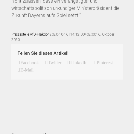
nicht zulassen, dass ein verängstigter und
wirtschaftspolitisch unkundiger Ministerpräsident die
Zukunft Bayerns aufs Spiel setzt.“
Pressestelle AfD-Fraktion
2020-10-16T14:12:00+02:00
16. Oktober
2020
|
Teilen Sie diesen Artikel!
Facebook
Twitter
LinkedIn
Pinterest
E-Mail