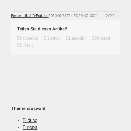
Pressestelle AfD-Fraktion
2020-07-21T14:53:25+02:00
21. Juli 2020
|
Teilen Sie diesen Artikel!
Facebook
Twitter
LinkedIn
Pinterest
E-Mail
Themenauswahl
Bildung
Europa