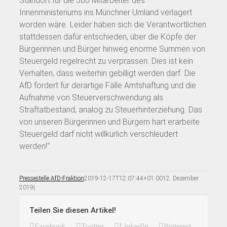
Standort für die 300 Mitarbeiter des
Innenministeriums ins Münchner Umland verlagert
worden wäre. Leider haben sich die Verantwortlichen
stattdessen dafür entschieden, über die Köpfe der
Bürgerinnen und Bürger hinweg enorme Summen von
Steuergeld regelrecht zu verprassen. Dies ist kein
Verhalten, dass weiterhin gebilligt werden darf. Die
AfD fordert für derartige Fälle Amtshaftung und die
Aufnahme von Steuerverschwendung als
Straftatbestand, analog zu Steuerhinterziehung. Das
von unseren Bürgerinnen und Bürgern hart erarbeite
Steuergeld darf nicht willkürlich verschleudert
werden!“
Pressestelle AfD-Fraktion
2019-12-17T12:07:44+01:00
12. Dezember
2019
|
Teilen Sie diesen Artikel!
Facebook
Twitter
LinkedIn
Pinterest