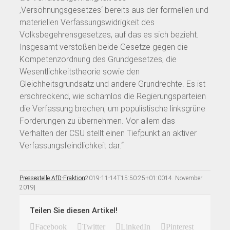
‚Versöhnungsgesetzes‘ bereits aus der formellen und
materiellen Verfassungswidrigkeit des
Volksbegehrensgesetzes, auf das es sich bezieht.
Insgesamt verstoßen beide Gesetze gegen die
Kompetenzordnung des Grundgesetzes, die
Wesentlichkeitstheorie sowie den
Gleichheitsgrundsatz und andere Grundrechte. Es ist
erschreckend, wie schamlos die Regierungsparteien
die Verfassung brechen, um populistische linksgrüne
Forderungen zu übernehmen. Vor allem das
Verhalten der CSU stellt einen Tiefpunkt an aktiver
Verfassungsfeindlichkeit dar.“
Pressestelle AfD-Fraktion
2019-11-14T15:50:25+01:00
14. November
2019
|
Teilen Sie diesen Artikel!
Facebook
Twitter
LinkedIn
Pinterest