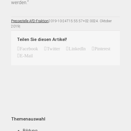
werden.“
Pressestelle AfD-Fraktion
2019-10-24T15:55:57+02:00
24. Oktober
2019
|
Teilen Sie diesen Artikel!
Facebook
Twitter
LinkedIn
Pinterest
E-Mail
Themenauswahl
Bildung