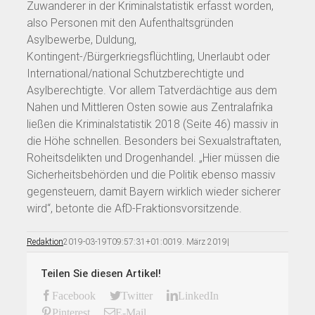
Zuwanderer in der Kriminalstatistik erfasst worden,
also Personen mit den Aufenthaltsgründen
Asylbewerbe, Duldung,
Kontingent-/Bürgerkriegsflüchtling, Unerlaubt oder
International/national Schutzberechtigte und
Asylberechtigte. Vor allem Tatverdächtige aus dem
Nahen und Mittleren Osten sowie aus Zentralafrika
ließen die Kriminalstatistik 2018 (Seite 46) massiv in
die Höhe schnellen. Besonders bei Sexualstraftaten,
Roheitsdelikten und Drogenhandel. „Hier müssen die
Sicherheitsbehörden und die Politik ebenso massiv
gegensteuern, damit Bayern wirklich wieder sicherer
wird“, betonte die AfD-Fraktionsvorsitzende.
Redaktion
2019-03-19T09:57:31+01:00
19. März 2019
|
Teilen Sie diesen Artikel!
Facebook
Twitter
LinkedIn
Pinterest
E-Mail