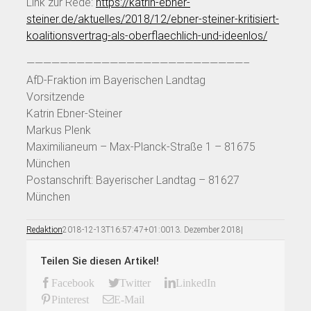
Link zur Rede:
https://katrin-ebner-
steiner.de/aktuelles/2018/12/ebner-steiner-kritisiert-
koalitionsvertrag-als-oberflaechlich-und-ideenlos/
——————————————————————————–
AfD-Fraktion im Bayerischen Landtag
Vorsitzende
Katrin Ebner-Steiner
Markus Plenk
Maximilianeum – Max-Planck-Straße 1 – 81675
München
Postanschrift: Bayerischer Landtag – 81627
München
Redaktion
2018-12-13T16:57:47+01:00
13. Dezember 2018
|
Teilen Sie diesen Artikel!
Facebook
Twitter
LinkedIn
Pinterest
E-Mail