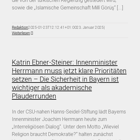
die von der türkischen Regierung gesteuert wird,
sowie die „Islamische Gemeinschaft Millî Görüş“ [...]
Redaktion
2025-01-23T12:12:41+01:00
23. Januar 2025
|
Weiterlesen
Katrin Ebner-Steiner: Innenminister
Herrmann muss jetzt klare Prioritäten
setzen – Die Sicherheit in Bayern ist
wichtiger als akademische
Plauderrunden
In der CSU-nahen Hanns-Seidel-Stiftung lädt Bayerns
Innenminister Joachim Herrmann heute zum
„Interreligiösen Dialog“. Unter dem Motto „Wieviel
Religion braucht Demokratie?“ halten zunächst