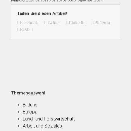
Redaktion
2024-09-10T13:01:16+02:00
10. September 2024
|
Teilen Sie diesen Artikel!
Facebook
Twitter
LinkedIn
Pinterest
E-Mail
Themenauswahl
Bildung
Europa
Land- und Forstwirtschaft
Arbeit und Soziales