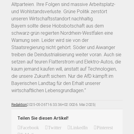
Altparteien. Ihre Folgen sind massive Arbeitsplatz-
und Wohlstandsverluste. Grüne Politik zerstört
unseren Wirtschaftsstandort nachhaltig.
Bayern sollte diese Hiobsbotschaft aus dem
schwarz-grün regierten Nordrhein-Westfalen eine
Warnung sein. Leider wird sie von der
Staatsregierung nicht gehört. Söder und Aiwanger
treiben die Deindustrialisierung weiter voran. Auch sie
setzen auf teuren Flatterstrom und Elektro-Autos, die
kaum jemand kaufen will, anstatt auf Technologien,
die unsere Zukunft sichern. Nur die AfD kämpft im
Bayerischen Landtag für den Erhalt unserer
wirtschaftlichen Lebensgrundlagen.“
Redaktion
2025-05-26T16:33:36+02:00
26. Mai 2025
|
Teilen Sie diesen Artikel!
Facebook
Twitter
LinkedIn
Pinterest