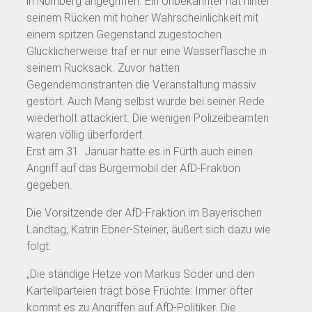
in Nürnberg angegriffen. Ein Unbekannter hat hinter
seinem Rücken mit hoher Wahrscheinlichkeit mit
einem spitzen Gegenstand zugestochen.
Glücklicherweise traf er nur eine Wasserflasche in
seinem Rucksack. Zuvor hatten
Gegendemonstranten die Veranstaltung massiv
gestört. Auch Mang selbst wurde bei seiner Rede
wiederholt attackiert. Die wenigen Polizeibeamten
waren völlig überfordert.
Erst am 31. Januar hatte es in Fürth auch einen
Angriff auf das Bürgermobil der AfD-Fraktion
gegeben.
Die Vorsitzende der AfD-Fraktion im Bayerischen
Landtag, Katrin Ebner-Steiner, äußert sich dazu wie
folgt:
„Die ständige Hetze von Markus Söder und den
Kartellparteien trägt böse Früchte: Immer öfter
kommt es zu Angriffen auf AfD-Politiker. Die