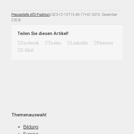
Pressestelle AfD-Fraktion
2023-12-15T15:49:17+01:00
15. Dezember
2023
|
Teilen Sie diesen Artikel!
Facebook
Twitter
LinkedIn
Pinterest
E-Mail
Themenauswahl
Bildung