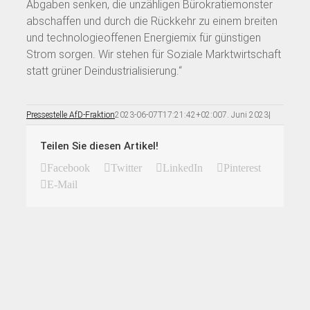
Abgaben senken, die unzähligen Bürokratiemonster
abschaffen und durch die Rückkehr zu einem breiten
und technologieoffenen Energiemix für günstigen
Strom sorgen. Wir stehen für Soziale Marktwirtschaft
statt grüner Deindustrialisierung.“
Pressestelle AfD-Fraktion
2023-06-07T17:21:42+02:00
7. Juni 2023
|
Teilen Sie diesen Artikel!
Facebook
Twitter
LinkedIn
Pinterest
E-Mail