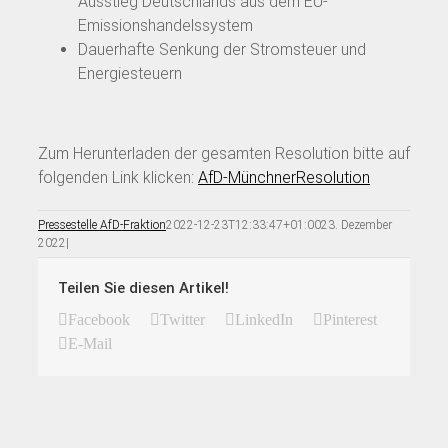
Ausstieg Deutschlands aus dem EU-
Emissionshandelssystem
Dauerhafte Senkung der Stromsteuer und
Energiesteuern
Zum Herunterladen der gesamten Resolution bitte auf
folgenden Link klicken:
AfD-MünchnerResolution
Pressestelle AfD-Fraktion
2022-12-23T12:33:47+01:00
23. Dezember
2022
|
Teilen Sie diesen Artikel!
Facebook
Twitter
LinkedIn
Pinterest
E-Mail