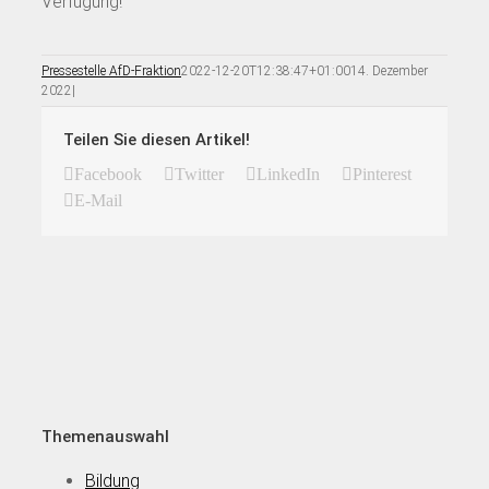
Verfügung!“
Pressestelle AfD-Fraktion
2022-12-20T12:38:47+01:00
14. Dezember
2022
|
Teilen Sie diesen Artikel!
Facebook
Twitter
LinkedIn
Pinterest
E-Mail
Themenauswahl
Bildung