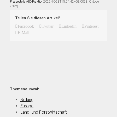
Pressestelle AfD-Fraktion
2022-10-28T15:54:42+02:00
28. Oktober
2022
|
Teilen Sie diesen Artikel!
Facebook
Twitter
LinkedIn
Pinterest
E-Mail
Themenauswahl
Bildung
Europa
Land- und Forstwirtschaft