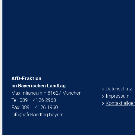
AfD steht f
Regierung
Pressestelle Af
Teilen S
AfD-Fraktion
im Bayerischen Landtag
Datenschutz
Maximilianeum – 81627 München
Impressum
Tel: 089 – 4126 2960
Kontakt allge
Fax: 089 – 4126 1960
info@afd-landtag.bayern