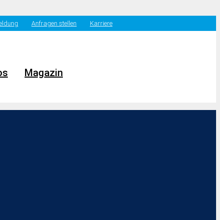
eldung
Anfragen stellen
Karriere
os
Magazin
edien – journalistische
 der Antrag der AfD-Fraktion zur
parteien abgelehnt. Hintergrund des
BB), Enthüllungen über eine
 anderen Rundfunkanstalten,