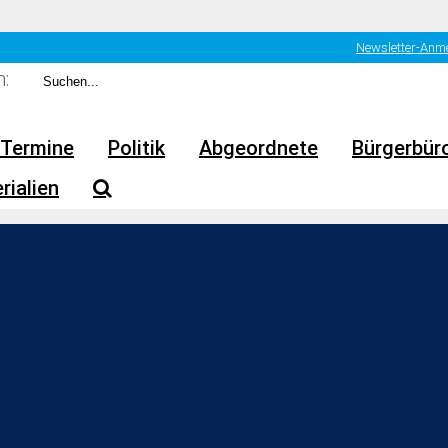
Newsletter-Anm
:
Termine
Politik
Abgeordnete
Bürgerbür
rialien
hn: AfD für Reform der öffentlich-rechtlichen M
rsorgung statt Verschwendung und Ideologie!
utigen Sitzung des Ausschusses für Wissenschaft und Kunst wurde
n Reform des öffentlich-rechtlichen Rundfunks von allen Kartell
ren die jüngsten Missstände beim Rundfunk Berlin-Brandenburg (R
 Berichterstattung beim NDR und zahlreiche Unstimmigkeiten bei