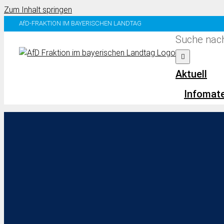
Zum Inhalt springen
AfD-FRAKTION IM BAYERISCHEN LANDTAG
Suche nach
Aktuell
Infomate
Zurück
Vor
Themenauswahl
Ingo Ha
Bildung
Grundve
Europa
Land- und Forstwirtschaft
Bei der he
Arbeit und Soziales
umfassende
Wirtschaft
Antrags wa
Zensur der