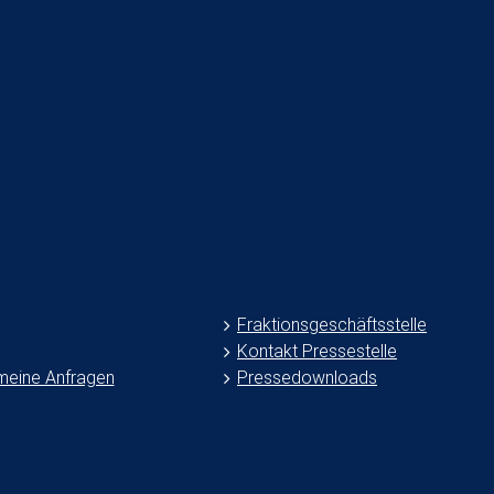
ür unabhängige Berichterstattung und Pressefreiheit statt zwangs
spropaganda.“
D-Fraktion
2022-10-26T14:59:29+02:00
26. Oktober 2022
|
ie diesen Artikel!
Facebook
Twitter
Fraktionsgeschäftsstelle
Kontakt Pressestelle
meine Anfragen
Pressedownloads