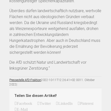
kostengünstiger Speicherkapazitäten.
Überdies dürfen landwirtschaftlich nutzbare, wertvolle
Flächen nicht aus ideologischen Gründen verbaut
werden. Da die Ukraine und Russland kriegsbedingt
als Weizenexporteure weitgehend ausfallen, drohen
in zahlreichen Entwicklungsländern
Hungerkatastrophen. Aber auch in Deutschland muss
die Ernährung der Bevölkerung jederzeit
sichergestellt werden können!
Die AfD schützt Natur und Landwirtschaft vor
linksgrüner Zerstörung.“
Pressestelle AfD-Fraktion
2022-10-11T12:26:41+02:00
11. Oktober
2022
|
Teilen Sie diesen Artikel!
Facebook
Twitter
LinkedIn
Pinterest
E-Mail