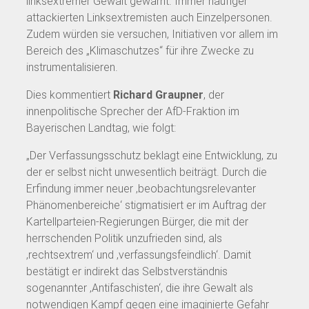
linksextremer Gewalt gewarnt. Immer häufiger
attackierten Linksextremisten auch Einzelpersonen.
Zudem würden sie versuchen, Initiativen vor allem im
Bereich des „Klimaschutzes“ für ihre Zwecke zu
instrumentalisieren.
Dies kommentiert
Richard Graupner
, der
innenpolitische Sprecher der AfD-Fraktion im
Bayerischen Landtag, wie folgt:
„Der Verfassungsschutz beklagt eine Entwicklung, zu
der er selbst nicht unwesentlich beiträgt. Durch die
Erfindung immer neuer ‚beobachtungsrelevanter
Phänomenbereiche‘ stigmatisiert er im Auftrag der
Kartellparteien-Regierungen Bürger, die mit der
herrschenden Politik unzufrieden sind, als
‚rechtsextrem‘ und ‚verfassungsfeindlich‘. Damit
bestätigt er indirekt das Selbstverständnis
sogenannter ‚Antifaschisten‘, die ihre Gewalt als
notwendigen Kampf gegen eine imaginierte Gefahr