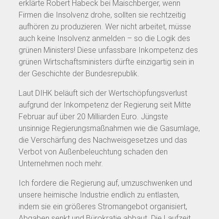
erklärte Robert Habeck bei Maischberger, wenn
Firmen die Insolvenz drohe, sollten sie rechtzeitig
aufhören zu produzieren. Wer nicht arbeitet, müsse
auch keine Insolvenz anmelden – so die Logik des
grünen Ministers! Diese unfassbare Inkompetenz des
grünen Wirtschaftsministers dürfte einzigartig sein in
der Geschichte der Bundesrepublik.
Laut DIHK beläuft sich der Wertschöpfungsverlust
aufgrund der Inkompetenz der Regierung seit Mitte
Februar auf über 20 Milliarden Euro. Jüngste
unsinnige Regierungsmaßnahmen wie die Gasumlage,
die Verschärfung des Nachweisgesetzes und das
Verbot von Außenbeleuchtung schaden den
Unternehmen noch mehr.
Ich fordere die Regierung auf, umzuschwenken und
unsere heimische Industrie endlich zu entlasten,
indem sie ein größeres Stromangebot organisiert,
Abgaben senkt und Bürokratie abbaut. Die Laufzeit