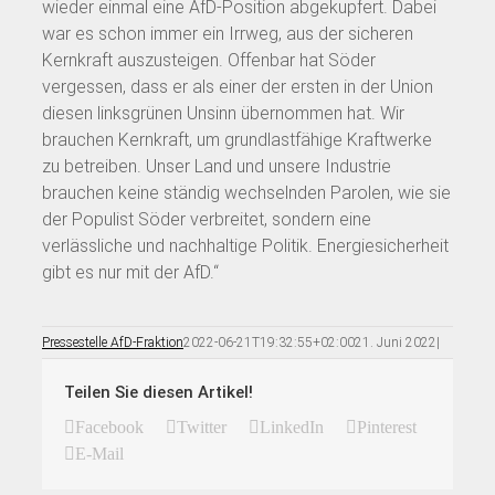
wieder einmal eine AfD-Position abgekupfert. Dabei
war es schon immer ein Irrweg, aus der sicheren
Kernkraft auszusteigen. Offenbar hat Söder
vergessen, dass er als einer der ersten in der Union
diesen linksgrünen Unsinn übernommen hat. Wir
brauchen Kernkraft, um grundlastfähige Kraftwerke
zu betreiben. Unser Land und unsere Industrie
brauchen keine ständig wechselnden Parolen, wie sie
der Populist Söder verbreitet, sondern eine
verlässliche und nachhaltige Politik. Energiesicherheit
gibt es nur mit der AfD.“
Pressestelle AfD-Fraktion
2022-06-21T19:32:55+02:00
21. Juni 2022
|
Teilen Sie diesen Artikel!
Facebook
Twitter
LinkedIn
Pinterest
E-Mail