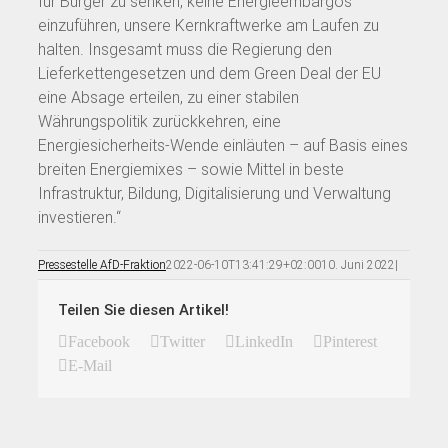
für Bürger zu senken, keine Energieembargos
einzuführen, unsere Kernkraftwerke am Laufen zu
halten. Insgesamt muss die Regierung den
Lieferkettengesetzen und dem Green Deal der EU
eine Absage erteilen, zu einer stabilen
Währungspolitik zurückkehren, eine
Energiesicherheits-Wende einläuten – auf Basis eines
breiten Energiemixes – sowie Mittel in beste
Infrastruktur, Bildung, Digitalisierung und Verwaltung
investieren.“
Pressestelle AfD-Fraktion
2022-06-10T13:41:29+02:00
10. Juni 2022
|
Teilen Sie diesen Artikel!
Facebook
Twitter
LinkedIn
Pinterest
E-Mail