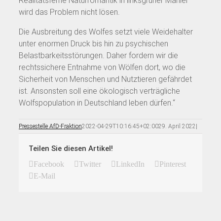
Realitätsferne Naturromantik in linksgrüner Manier
wird das Problem nicht lösen.
Die Ausbreitung des Wolfes setzt viele Weidehalter
unter enormen Druck bis hin zu psychischen
Belastbarkeitsstörungen. Daher fordern wir die
rechtssichere Entnahme von Wölfen dort, wo die
Sicherheit von Menschen und Nutztieren gefährdet
ist. Ansonsten soll eine ökologisch verträgliche
Wolfspopulation in Deutschland leben dürfen.“
Pressestelle AfD-Fraktion
2022-04-29T10:16:45+02:00
29. April 2022
|
Teilen Sie diesen Artikel!
Facebook
Twitter
LinkedIn
Pinterest
E-Mail