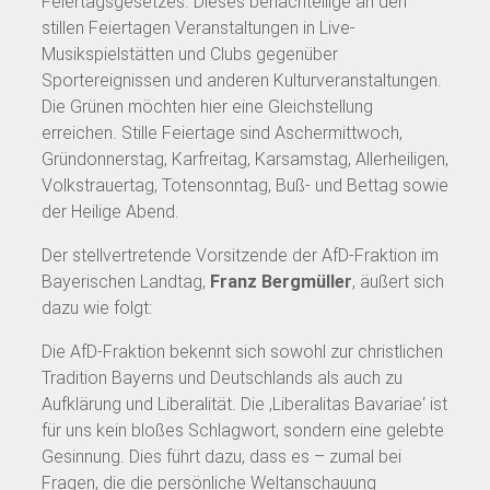
Feiertagsgesetzes. Dieses benachteilige an den
stillen Feiertagen Veranstaltungen in Live-
Musikspielstätten und Clubs gegenüber
Sportereignissen und anderen Kulturveranstaltungen.
Die Grünen möchten hier eine Gleichstellung
erreichen. Stille Feiertage sind Aschermittwoch,
Gründonnerstag, Karfreitag, Karsamstag, Allerheiligen,
Volkstrauertag, Totensonntag, Buß- und Bettag sowie
der Heilige Abend.
Der stellvertretende Vorsitzende der AfD-Fraktion im
Bayerischen Landtag,
Franz Bergmüller
, äußert sich
dazu wie folgt:
Die AfD-Fraktion bekennt sich sowohl zur christlichen
Tradition Bayerns und Deutschlands als auch zu
Aufklärung und Liberalität. Die ‚Liberalitas Bavariae‘ ist
für uns kein bloßes Schlagwort, sondern eine gelebte
Gesinnung. Dies führt dazu, dass es – zumal bei
Fragen, die die persönliche Weltanschauung