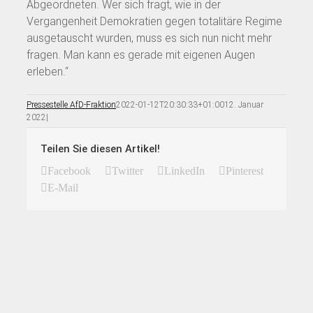
Abgeordneten. Wer sich fragt, wie in der
Vergangenheit Demokratien gegen totalitäre Regime
ausgetauscht wurden, muss es sich nun nicht mehr
fragen. Man kann es gerade mit eigenen Augen
erleben.“
Pressestelle AfD-Fraktion
2022-01-12T20:30:33+01:00
12. Januar
2022
|
Teilen Sie diesen Artikel!
Facebook
Twitter
LinkedIn
Pinterest
E-Mail