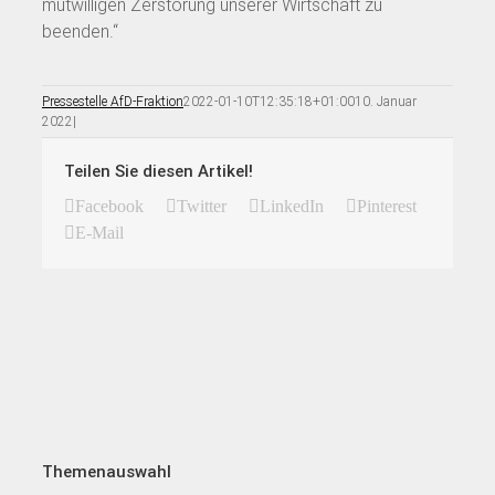
mutwilligen Zerstörung unserer Wirtschaft zu
beenden.“
Pressestelle AfD-Fraktion
2022-01-10T12:35:18+01:00
10. Januar
2022
|
Teilen Sie diesen Artikel!
Facebook
Twitter
LinkedIn
Pinterest
E-Mail
Themenauswahl