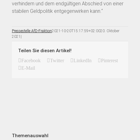
verhindern und dem endgültigen Abschied von einer
stabilen Geldpolitik entgegenwirken kann.“
Pressestelle AfD-Fraktion
2021-10-20T15:17:59+02:00
20. Oktober
2021
|
Teilen Sie diesen Artikel!
Facebook
Twitter
LinkedIn
Pinterest
E-Mail
Themenauswahl