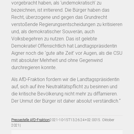
vorgebracht haben, als ‘undemokratisch’ zu
bezeichnen, ist irritierend. Die Bürger haben das
Recht, überzogene und gegen das Grundrecht
verstoßende Regierungsentscheidungen zu kritisieren
und, als demokratischer Souverän, auch
Volksbegehren zu nutzen. Das ist gelebte
Demokratie! Offensichtlich hat Landtagspräsidentin
Aigner noch die ‘gute alte Zeit’ vor Augen, als die CSU
mit absoluter Mehrheit und ohne Gegenwind
durchregieren konnte.
Als AfD-Fraktion fordern wir die Landtagspräsidentin
auf, sich auf ihre Neutralitätspflicht zu besinnen und
die kritische Bevölkerung nicht mehr zu diffamieren.
Der Unmut der Bürger ist daher absolut verständlich.“
Pressestelle AfD-Fraktion
2021-10-15T13:26:24+02:00
15. Oktober
2021
|