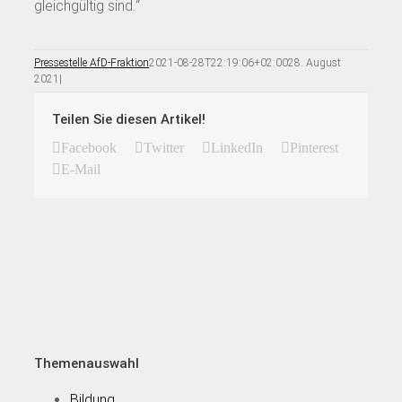
gleichgültig sind.“
Pressestelle AfD-Fraktion
2021-08-28T22:19:06+02:00
28. August
2021
|
Teilen Sie diesen Artikel!
Facebook
Twitter
LinkedIn
Pinterest
E-Mail
Themenauswahl
Bildung